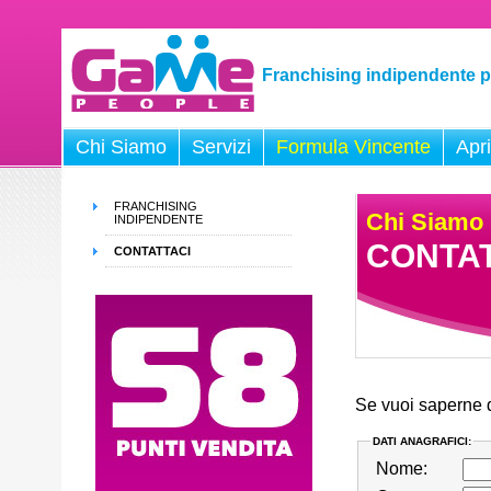
Franchising indipendente p
Chi Siamo
Servizi
Formula Vincente
Apr
FRANCHISING
Chi Siamo
INDIPENDENTE
CONTAT
CONTATTACI
Se vuoi saperne d
DATI ANAGRAFICI:
Nome: