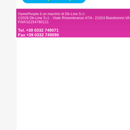
GamePeople è un marchio di Db-Line S.r.l.
©2026 Db-Line S.r.l. - Viale Rimembranze 47/A - 21024 Biandronno VA
P.IVA 02254780121
Tel. +39 0332 749071
Fax +39 0332 749090