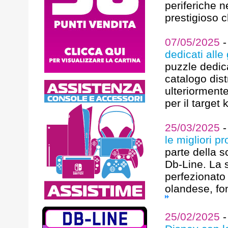
periferiche 
prestigioso c
07/05/2025
dedicati alle
puzzle dedica
catalogo dist
ulteriormente
per il target 
25/03/2025
le migliori p
parte della s
Db-Line. La 
perfezionato
olandese, fo
25/02/2025