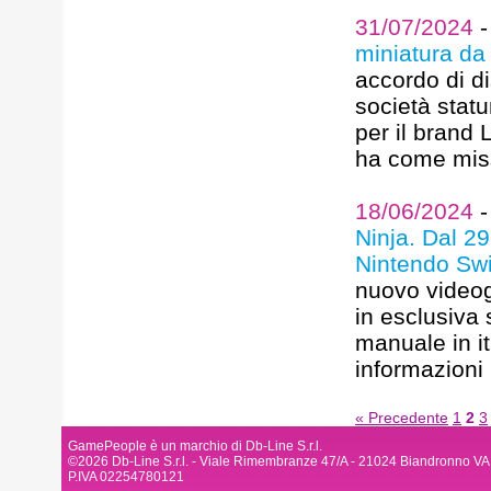
31/07/2024
miniatura da
accordo di di
società stat
per il brand 
ha come missi
18/06/2024
Ninja. Dal 2
Nintendo Swi
nuovo videog
in esclusiva 
manuale in it
informazioni
« Precedente
1
2
3
GamePeople è un marchio di Db-Line S.r.l.
©2026 Db-Line S.r.l. - Viale Rimembranze 47/A - 21024 Biandronno VA
P.IVA 02254780121