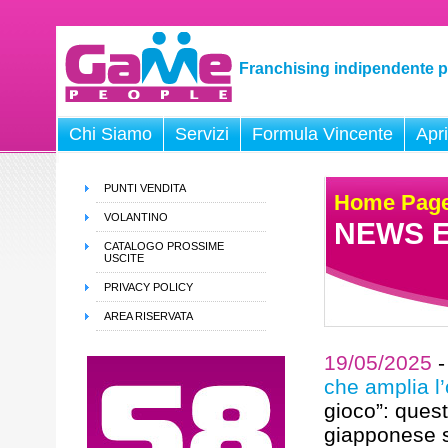
Franchising indipendente p
Chi Siamo
Servizi
Formula Vincente
Apr
PUNTI VENDITA
Home Pag
VOLANTINO
NEWS E
CATALOGO PROSSIME
USCITE
PRIVACY POLICY
AREA RISERVATA
19/05/2025
che amplia l’
gioco”: quest
giapponese s